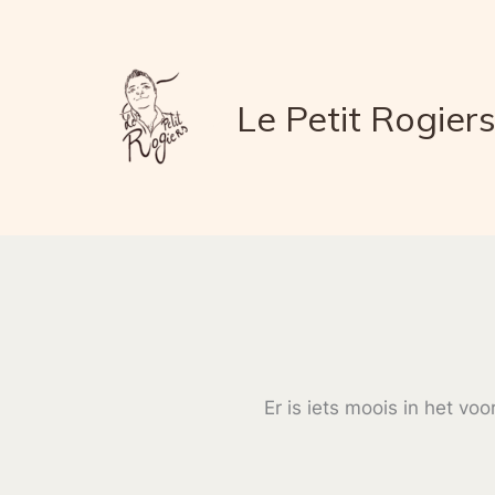
Ga
naar
de
Le Petit Rogier
inhoud
Er is iets moois in het v